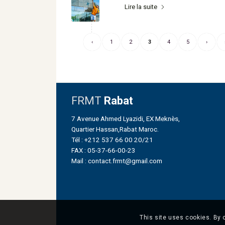
Lire la suite
‹
1
2
3
4
5
›
FRMT
Rabat
7 Avenue Ahmed Lyazidi, EX Meknès,
Quartier Hassan,Rabat Maroc.
Tél : +212 537 66 00 20/21
FAX : 05-37-66-00-23
Mail : contact.frmt@gmail.com
This site uses cookies. By 