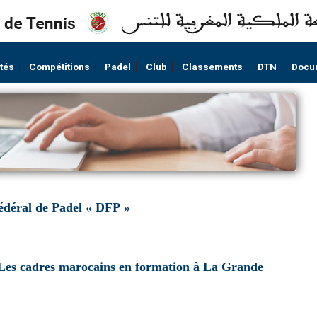
ités
Compétitions
Padel
Club
Classements
DTN
Docu
édéral de Padel « DFP »
es cadres marocains en formation à La Grande