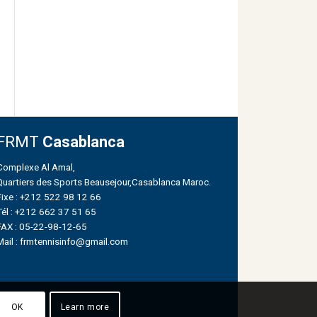
FRMT
Casablanca
Complexe Al Amal,
Quartiers des Sports Beausejour,Casablanca Maroc.
Fixe : +212 522 98 12 66
Tél : +212 662 37 51 65
FAX : 05-22-98-12-65
Mail : frmtennisinfo@gmail.com
OK
Learn more