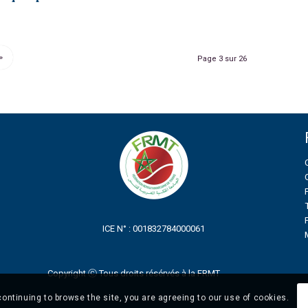
»
Page 3 sur 26
ICE N° : 001832784000061
Copyright ⓒ Tous droits résérvés à la FRMT
continuing to browse the site, you are agreeing to our use of cookies.