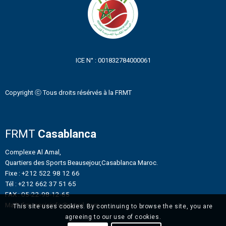
ICE N° : 001832784000061
Copyright ⓒ Tous droits résérvés à la FRMT
FRMT
Casablanca
Complexe Al Amal,
Quartiers des Sports Beausejour,Casablanca Maroc.
Fixe : +212 522 98 12 66
Tél : +212 662 37 51 65
FAX : 05-22-98-12-65
Mail : frmtennisinfo@gmail.com
This site uses cookies. By continuing to browse the site, you are
agreeing to our use of cookies.