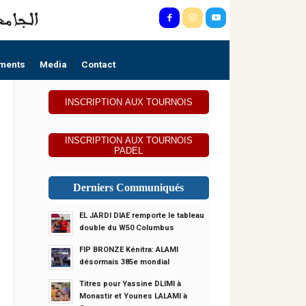
ments
Media
Contact
INSCRIPTION AUX TOURNOIS
INSCRIPTION AUX TOURNOIS
PADEL
Derniers Communiqués
EL JARDI DIAE remporte le tableau
double du W50 Columbus
FIP BRONZE Kénitra: ALAMI
désormais 385e mondial
Titres pour Yassine DLIMI à
Monastir et Younes LALAMI à