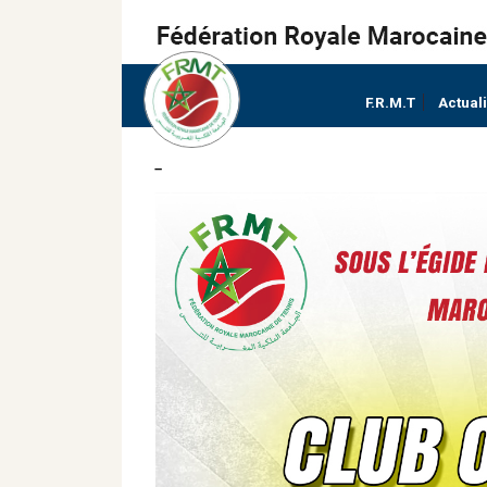
F.R.M.T
Actual
–