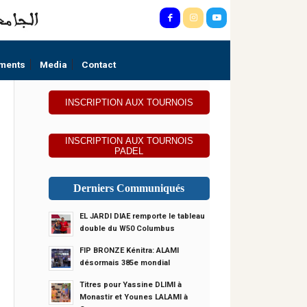
ments
Media
Contact
INSCRIPTION AUX TOURNOIS
INSCRIPTION AUX TOURNOIS
PADEL
Derniers Communiqués
EL JARDI DIAE remporte le tableau
double du W50 Columbus
FIP BRONZE Kénitra: ALAMI
désormais 385e mondial
Titres pour Yassine DLIMI à
Monastir et Younes LALAMI à