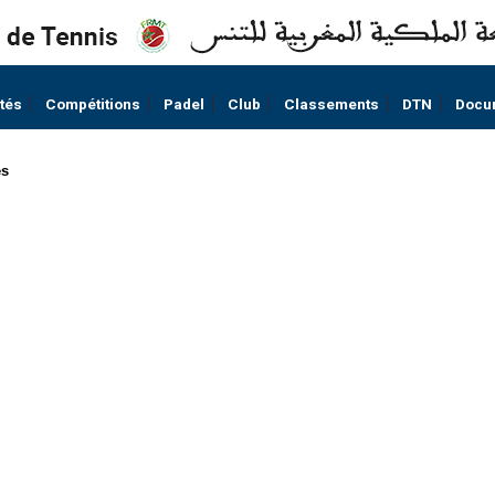
ités
Compétitions
Padel
Club
Classements
DTN
Docu
es