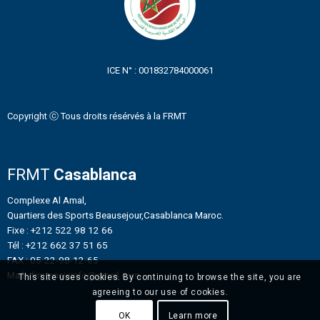
ICE N° : 001832784000061
Copyright ⓒ Tous droits résérvés à la FRMT
FRMT
Casablanca
Complexe Al Amal,
Quartiers des Sports Beausejour,Casablanca Maroc.
Fixe : +212 522 98 12 66
Tél : +212 662 37 51 65
FAX : 05-22-98-12-65
Mail : frmtennisinfo@gmail.com
This site uses cookies. By continuing to browse the site, you are
agreeing to our use of cookies.
OK
Learn more