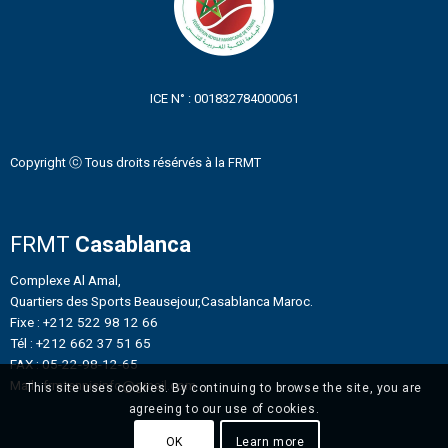
ICE N° : 001832784000061
Copyright ⓒ Tous droits résérvés à la FRMT
FRMT
Casablanca
Complexe Al Amal,
Quartiers des Sports Beausejour,Casablanca Maroc.
Fixe : +212 522 98 12 66
Tél : +212 662 37 51 65
FAX : 05-22-98-12-65
Mail : frmtennisinfo@gmail.com
This site uses cookies. By continuing to browse the site, you are
agreeing to our use of cookies.
OK
Learn more