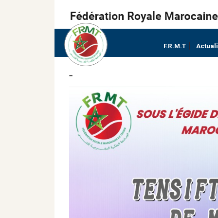
F.R.M.T
Actual
–