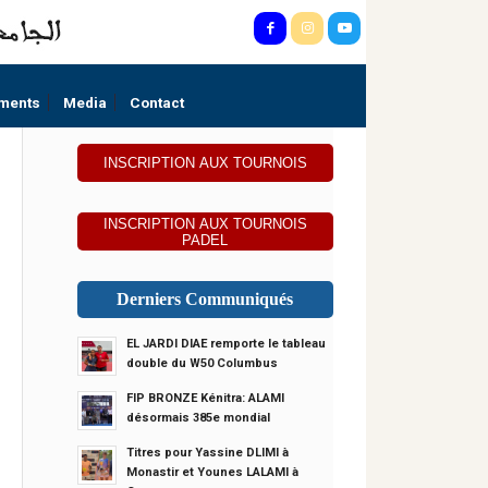
ments
Media
Contact
INSCRIPTION AUX TOURNOIS
INSCRIPTION AUX TOURNOIS
PADEL
Derniers Communiqués
EL JARDI DIAE remporte le tableau
double du W50 Columbus
FIP BRONZE Kénitra: ALAMI
désormais 385e mondial
Titres pour Yassine DLIMI à
Monastir et Younes LALAMI à