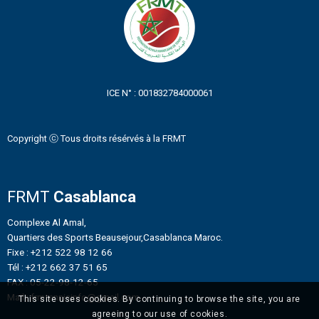
ICE N° : 001832784000061
Copyright ⓒ Tous droits résérvés à la FRMT
FRMT
Casablanca
Complexe Al Amal,
Quartiers des Sports Beausejour,Casablanca Maroc.
Fixe : +212 522 98 12 66
Tél : +212 662 37 51 65
FAX : 05-22-98-12-65
Mail : frmtennisinfo@gmail.com
This site uses cookies. By continuing to browse the site, you are
agreeing to our use of cookies.