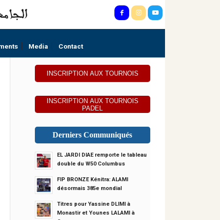
ments
Media
Contact
INSCRIPTION AUX TOURNOIS
INSCRIPTION AUX TOURNOIS
PADEL
Derniers Communiqués
EL JARDI DIAE remporte le tableau
double du W50 Columbus
FIP BRONZE Kénitra: ALAMI
désormais 385e mondial
Titres pour Yassine DLIMI à
Monastir et Younes LALAMI à