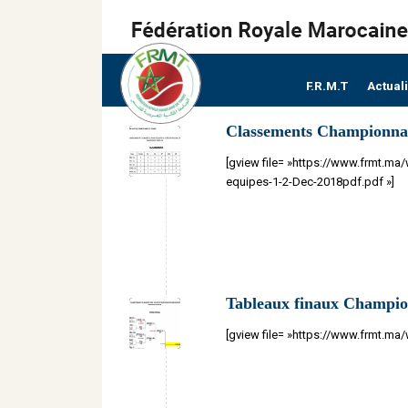
F.R.M.T
Actual
Classements Championnat
[gview file= »https://www.frmt.
equipes-1-2-Dec-2018pdf.pdf »]
Tableaux finaux Champio
[gview file= »https://www.frmt.ma