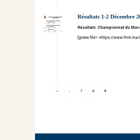
Résultats 1-2 Décembre 2
Résultats Championnat du Mar
[gview file= »https://www.frmt.m
«
‹
7
8
9