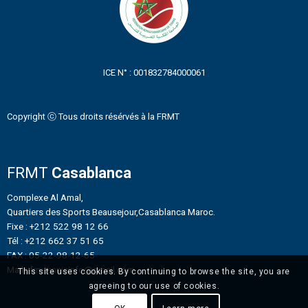
ICE N° : 001832784000061
Copyright ⓒ Tous droits résérvés à la FRMT
FRMT
Casablanca
Complexe Al Amal,
Quartiers des Sports Beausejour,Casablanca Maroc.
Fixe : +212 522 98 12 66
Tél : +212 662 37 51 65
FAX : 05-22-98-12-65
Mail : frmtennisinfo@gmail.com
This site uses cookies. By continuing to browse the site, you are
agreeing to our use of cookies.