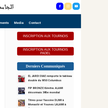
ments
Media
Contact
INSCRIPTION AUX TOURNOIS
INSCRIPTION AUX TOURNOIS
PADEL
Derniers Communiqués
EL JARDI DIAE remporte le tableau
double du W50 Columbus
FIP BRONZE Kénitra: ALAMI
désormais 385e mondial
Titres pour Yassine DLIMI à
Monastir et Younes LALAMI à