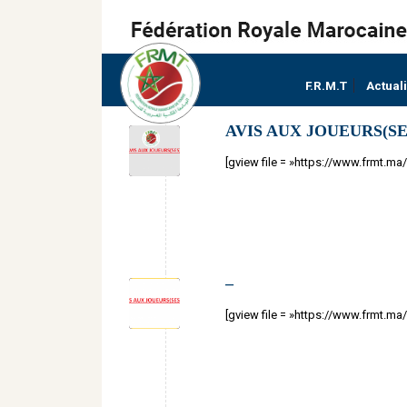
F.R.M.T
Actual
AVIS AUX JOUEURS(SE
[gview file = »https://www.frmt.
–
[gview file = »https://www.frmt.