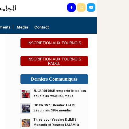
ments
Media
Contact
INSCRIPTION AUX TOURNOIS
INSCRIPTION AUX TOURNOIS
PADEL
Derniers Communiqués
EL JARDI DIAE remporte le tableau
double du W50 Columbus
FIP BRONZE Kénitra: ALAMI
désormais 385e mondial
Titres pour Yassine DLIMI à
Monastir et Younes LALAMI à