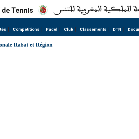
ités
Compétitions
Padel
Club
Classements
DTN
Docu
onale Rabat et Région