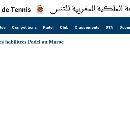
ités
Compétitions
Padel
Club
Classements
DTN
Docu
res habilitées Padel au Maroc