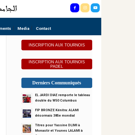
ments
Media
Contact
INSCRIPTION AUX TOURNOIS
INSCRIPTION AUX TOURNOIS
PADEL
Derniers Communiqués
EL JARDI DIAE remporte le tableau
double du W50 Columbus
FIP BRONZE Kénitra: ALAMI
désormais 385e mondial
Titres pour Yassine DLIMI à
Monastir et Younes LALAMI à