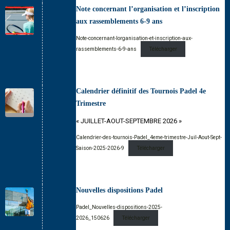
Note concernant l’organisation et l’inscription
aux rassemblements 6-9 ans
Note-concernant-lorganisation-et-inscription-aux-
rassemblements-6-9-ans
Télécharger
Calendrier définitif des Tournois Padel 4e
Trimestre
« JUILLET-AOUT-SEPTEMBRE 2026 »
Calendrier-des-tournois-Padel_4eme-trimestre-Juil-Aout-Sept-
Saison-2025-2026-9
Télécharger
Nouvelles dispositions Padel
Padel_Nouvelles-dispositions-2025-
2026_150626
Télécharger