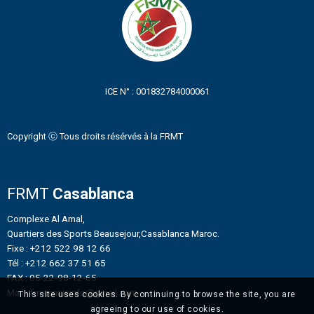
ICE N° : 001832784000061
Copyright ⓒ Tous droits résérvés à la FRMT
FRMT
Casablanca
Complexe Al Amal,
Quartiers des Sports Beausejour,Casablanca Maroc.
Fixe : +212 522 98 12 66
Tél : +212 662 37 51 65
FAX : 05-22-98-12-65
Mail : frmtennisinfo@gmail.com
This site uses cookies. By continuing to browse the site, you are
agreeing to our use of cookies.