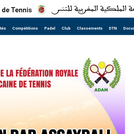
ités
Compétitions
Padel
Club
Classements
DTN
Docu