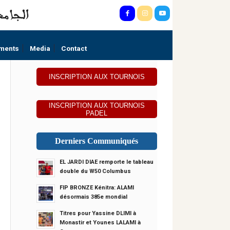
ments
Media
Contact
INSCRIPTION AUX TOURNOIS
INSCRIPTION AUX TOURNOIS
PADEL
Derniers Communiqués
EL JARDI DIAE remporte le tableau
double du W50 Columbus
FIP BRONZE Kénitra: ALAMI
désormais 385e mondial
Titres pour Yassine DLIMI à
Monastir et Younes LALAMI à