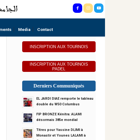
ments
Media
Contact
INSCRIPTION AUX TOURNOIS
INSCRIPTION AUX TOURNOIS
PADEL
Derniers Communiqués
EL JARDI DIAE remporte le tableau
double du W50 Columbus
FIP BRONZE Kénitra: ALAMI
désormais 385e mondial
Titres pour Yassine DLIMI à
Monastir et Younes LALAMI à