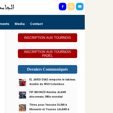
ments
Media
Contact
INSCRIPTION AUX TOURNOIS
INSCRIPTION AUX TOURNOIS
PADEL
Derniers Communiqués
EL JARDI DIAE remporte le tableau
double du W50 Columbus
FIP BRONZE Kénitra: ALAMI
désormais 385e mondial
Titres pour Yassine DLIMI à
Monastir et Younes LALAMI à