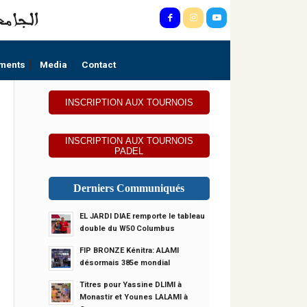
ments
Media
Contact
INSCRIPTION AUX TOURNOIS
INSCRIPTION AUX TOURNOIS
PADEL
Derniers Communiqués
EL JARDI DIAE remporte le tableau
double du W50 Columbus
FIP BRONZE Kénitra: ALAMI
désormais 385e mondial
Titres pour Yassine DLIMI à
Monastir et Younes LALAMI à