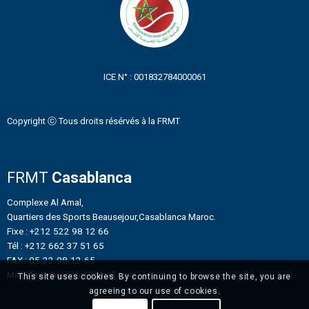
ICE N° : 001832784000061
Copyright ⓒ Tous droits résérvés à la FRMT
FRMT
Casablanca
Complexe Al Amal,
Quartiers des Sports Beausejour,Casablanca Maroc.
Fixe : +212 522 98 12 66
Tél : +212 662 37 51 65
FAX : 05-22-98-12-65
Mail : frmtennisinfo@gmail.com
This site uses cookies. By continuing to browse the site, you are
agreeing to our use of cookies.