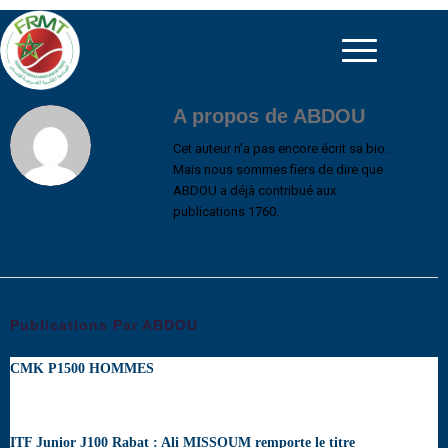
A propos de
ABDOU
Cet auteur n’a pas encore écrit sa bio.
Mais nous sommes fiers de dire que
ABDOU
a déjà contribué aux
publications 1760.
Publications Par ABDOU
CMK P1500 HOMMES
ITF Junior J100 Rabat : Ali MISSOUM remporte le titre