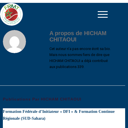
A propos de
HICHAM
CHITAOUI
Cet auteur n’a pas encore écrit sa bio.
Mais nous sommes fiers de dire que
HICHAM CHITAOUI
a déjà contribué
aux publications 339.
Publications Par HICHAM CHITAOUI
Formation Fédérale d’Initiateur « DFI » & Formation Continue
Régionale (SUD-Sahara)