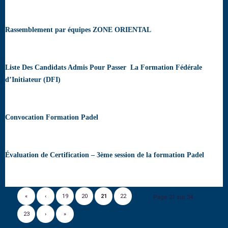
Rassemblement par équipes ZONE ORIENTAL
Liste Des Candidats Admis Pour Passer La Formation Fédérale
d’Initiateur (DFI)
Convocation Formation Padel
Évaluation de Certification – 3ème session de la formation Padel
«
‹
19
20
21
22
Page 21 sur 34
23
›
»