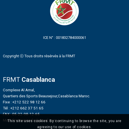
ICE N° : 001832784000061
Copyright ⓒ Tous droits résérvés à la FRMT
FRMT
Casablanca
Complexe Al Amal,
Quartiers des Sports Beausejour,Casablanca Maroc.
Fixe : +212 522 98 12 66
Tél : +212 662 37 51 65
FAX : 05-22-98-12-65
Mail : frmtennisinfo@gmail.com
This site uses cookies. By continuing to browse the site, you are
agreeing to our use of cookies.