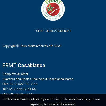
ICE N° : 001832784000061
Copyright ⓒ Tous droits résérvés à la FRMT
FRMT
Casablanca
Complexe Al Amal,
Quartiers des Sports Beausejour,Casablanca Maroc.
Fixe : +212 522 98 12 66
Tél : +212 662 37 51 65
FAX : 05-22-98-12-65
Mail : frmtennisinfo@gmail.com
This site uses cookies. By continuing to browse the site, you are
agreeing to our use of cookies.