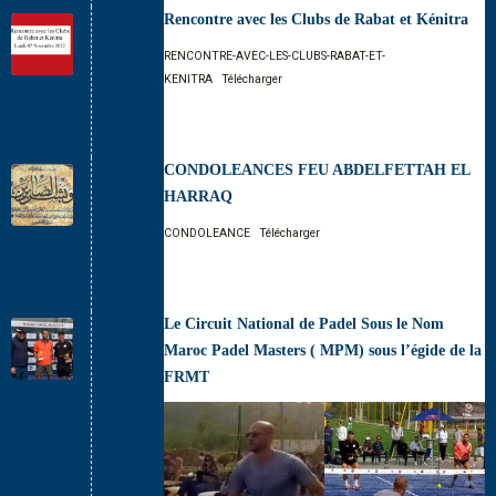
Rencontre avec les Clubs de Rabat et Kénitra
RENCONTRE-AVEC-LES-CLUBS-RABAT-ET-
KENITRA
Télécharger
CONDOLEANCES FEU ABDELFETTAH EL
HARRAQ
CONDOLEANCE
Télécharger
Le Circuit National de Padel Sous le Nom
Maroc Padel Masters ( MPM) sous l’égide de la
FRMT