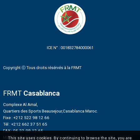
ICE N° : 001832784000061
Copyright ⓒ Tous droits résérvés à la FRMT
FRMT
Casablanca
Complexe Al Amal,
Quartiers des Sports Beausejour,Casablanca Maroc.
Fixe : +212 522 98 12 66
Tél : +212 662 37 51 65
FAX : 05-22-98-12-65
Mail : frmtennisinfo@gmail.com
This site uses cookies. By continuing to browse the site, you are