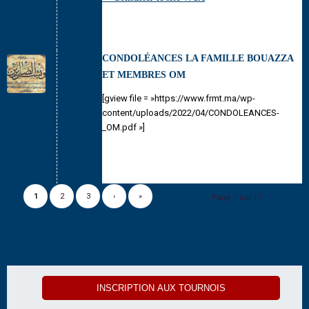
CONDOLÉANCES LA FAMILLE BOUAZZA
ET MEMBRES OM
[gview file = »https://www.frmt.ma/wp-
content/uploads/2022/04/CONDOLEANCES-
_OM.pdf »]
1
2
3
›
»
Page 1 sur 17
INSCRIPTION AUX TOURNOIS