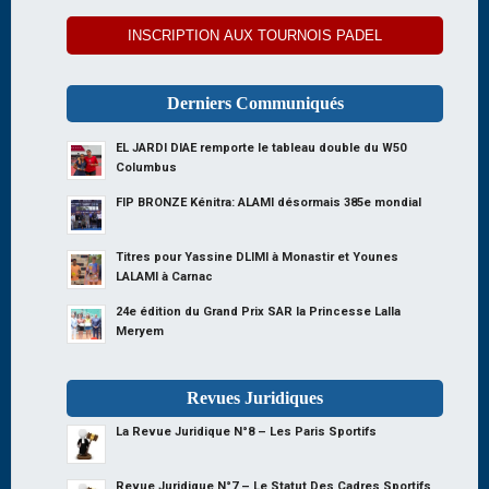
INSCRIPTION AUX TOURNOIS PADEL
Derniers Communiqués
EL JARDI DIAE remporte le tableau double du W50
Columbus
FIP BRONZE Kénitra: ALAMI désormais 385e mondial
Titres pour Yassine DLIMI à Monastir et Younes
LALAMI à Carnac
24e édition du Grand Prix SAR la Princesse Lalla
Meryem
Revues Juridiques
La Revue Juridique N°8 – Les Paris Sportifs
Revue Juridique N°7 – Le Statut Des Cadres Sportifs