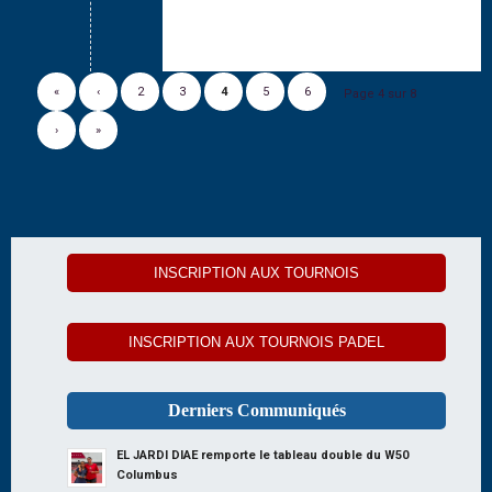
«
‹
2
3
4
5
6
Page 4 sur 8
›
»
INSCRIPTION AUX TOURNOIS
INSCRIPTION AUX TOURNOIS PADEL
Derniers Communiqués
EL JARDI DIAE remporte le tableau double du W50
Columbus