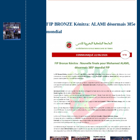
FIP BRONZE Kénitra: ALAMI désormais 385e
mondial