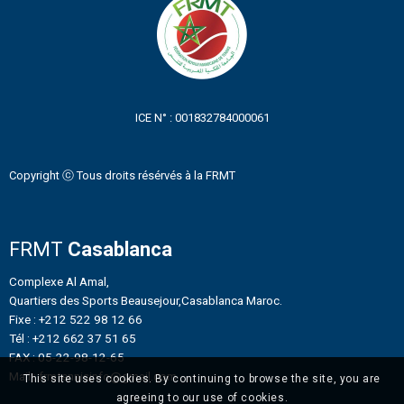
ICE N° : 001832784000061
Copyright ⓒ Tous droits résérvés à la FRMT
FRMT
Casablanca
Complexe Al Amal,
Quartiers des Sports Beausejour,Casablanca Maroc.
Fixe : +212 522 98 12 66
Tél : +212 662 37 51 65
FAX : 05-22-98-12-65
Mail : frmtennisinfo@gmail.com
This site uses cookies. By continuing to browse the site, you are
agreeing to our use of cookies.