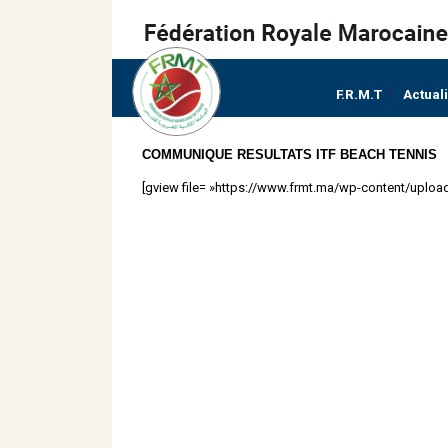
F.R.M.T
Actual
COMMUNIQUE RESULTATS ITF BEACH TENNIS
[gview file= »https://www.frmt.ma/wp-content/up