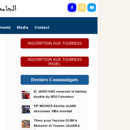
ments
Media
Contact
INSCRIPTION AUX TOURNOIS
INSCRIPTION AUX TOURNOIS
PADEL
Derniers Communiqués
EL JARDI DIAE remporte le tableau
double du W50 Columbus
FIP BRONZE Kénitra: ALAMI
désormais 385e mondial
Titres pour Yassine DLIMI à
Monastir et Younes LALAMI à