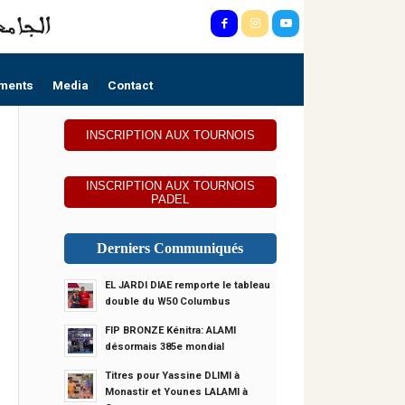
ments
Media
Contact
INSCRIPTION AUX TOURNOIS
INSCRIPTION AUX TOURNOIS
PADEL
Derniers Communiqués
EL JARDI DIAE remporte le tableau
double du W50 Columbus
FIP BRONZE Kénitra: ALAMI
désormais 385e mondial
Titres pour Yassine DLIMI à
Monastir et Younes LALAMI à