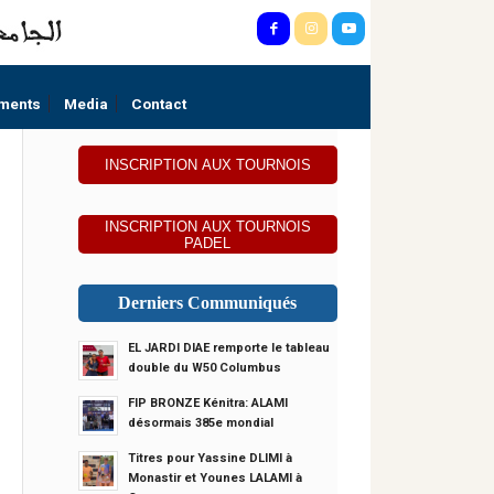
ments
Media
Contact
INSCRIPTION AUX TOURNOIS
INSCRIPTION AUX TOURNOIS
PADEL
Derniers Communiqués
EL JARDI DIAE remporte le tableau
double du W50 Columbus
FIP BRONZE Kénitra: ALAMI
désormais 385e mondial
Titres pour Yassine DLIMI à
Monastir et Younes LALAMI à