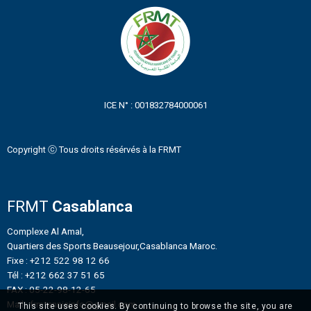
ICE N° : 001832784000061
Copyright ⓒ Tous droits résérvés à la FRMT
FRMT
Casablanca
Complexe Al Amal,
Quartiers des Sports Beausejour,Casablanca Maroc.
Fixe : +212 522 98 12 66
Tél : +212 662 37 51 65
FAX : 05-22-98-12-65
Mail : frmtennisinfo@gmail.com
This site uses cookies. By continuing to browse the site, you are