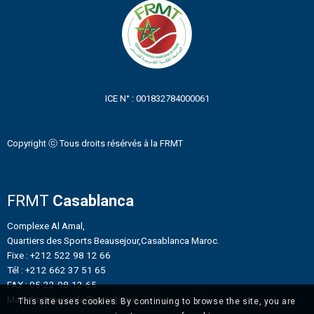
ICE N° : 001832784000061
Copyright ⓒ Tous droits résérvés à la FRMT
FRMT
Casablanca
Complexe Al Amal,
Quartiers des Sports Beausejour,Casablanca Maroc.
Fixe : +212 522 98 12 66
Tél : +212 662 37 51 65
FAX : 05-22-98-12-65
Mail : frmtennisinfo@gmail.com
This site uses cookies. By continuing to browse the site, you are