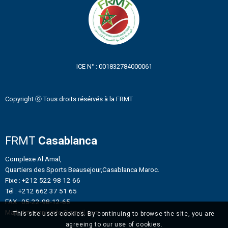
ICE N° : 001832784000061
Copyright ⓒ Tous droits résérvés à la FRMT
FRMT
Casablanca
Complexe Al Amal,
Quartiers des Sports Beausejour,Casablanca Maroc.
Fixe : +212 522 98 12 66
Tél : +212 662 37 51 65
FAX : 05-22-98-12-65
Mail : frmtennisinfo@gmail.com
This site uses cookies. By continuing to browse the site, you are
agreeing to our use of cookies.