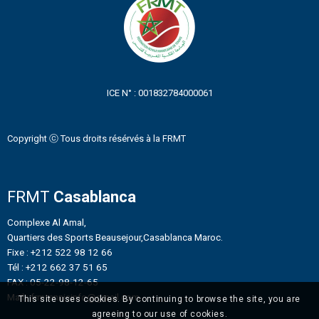
ICE N° : 001832784000061
Copyright ⓒ Tous droits résérvés à la FRMT
FRMT
Casablanca
Complexe Al Amal,
Quartiers des Sports Beausejour,Casablanca Maroc.
Fixe : +212 522 98 12 66
Tél : +212 662 37 51 65
FAX : 05-22-98-12-65
Mail : frmtennisinfo@gmail.com
This site uses cookies. By continuing to browse the site, you are
agreeing to our use of cookies.