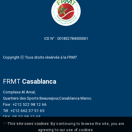
ICE N° : 001832784000061
Copyright ⓒ Tous droits résérvés à la FRMT
FRMT
Casablanca
Complexe Al Amal,
Quartiers des Sports Beausejour,Casablanca Maroc.
Fixe : +212 522 98 12 66
Tél : +212 662 37 51 65
FAX : 05-22-98-12-65
Mail : frmtennisinfo@gmail.com
This site uses cookies. By continuing to browse the site, you are
agreeing to our use of cookies.