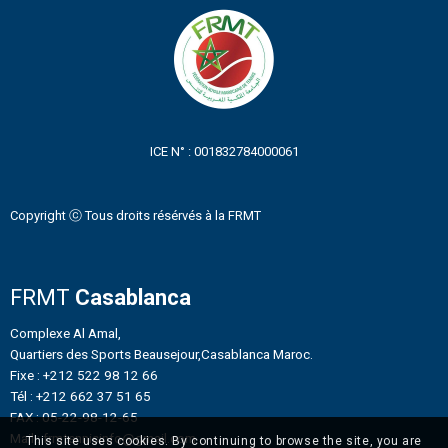
ICE N° : 001832784000061
Copyright ⓒ Tous droits résérvés à la FRMT
FRMT
Casablanca
Complexe Al Amal,
Quartiers des Sports Beausejour,Casablanca Maroc.
Fixe : +212 522 98 12 66
Tél : +212 662 37 51 65
FAX : 05-22-98-12-65
Mail : frmtennisinfo@gmail.com
This site uses cookies. By continuing to browse the site, you are