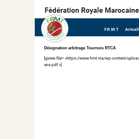
F.R.M.T
Actual
Désignation arbitrage Tournois RTCA
[gview file= »https://www.frmt.ma/wp-content/uploa
ans.pdf »]