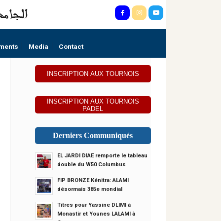
ments
Media
Contact
INSCRIPTION AUX TOURNOIS
INSCRIPTION AUX TOURNOIS
PADEL
Derniers Communiqués
EL JARDI DIAE remporte le tableau
double du W50 Columbus
FIP BRONZE Kénitra: ALAMI
désormais 385e mondial
Titres pour Yassine DLIMI à
Monastir et Younes LALAMI à