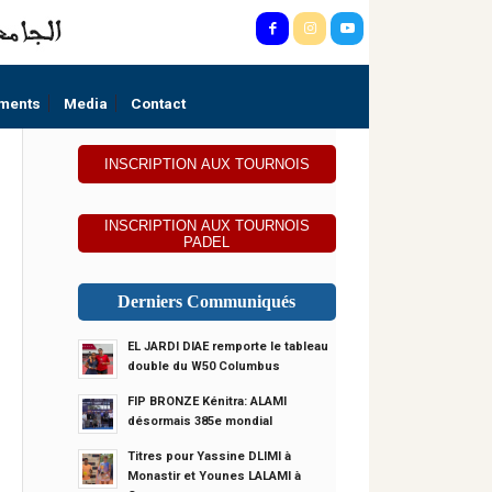
ments
Media
Contact
INSCRIPTION AUX TOURNOIS
INSCRIPTION AUX TOURNOIS
PADEL
Derniers Communiqués
EL JARDI DIAE remporte le tableau
double du W50 Columbus
FIP BRONZE Kénitra: ALAMI
désormais 385e mondial
Titres pour Yassine DLIMI à
Monastir et Younes LALAMI à