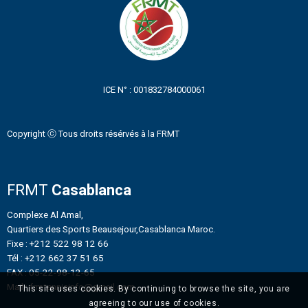
ICE N° : 001832784000061
Copyright ⓒ Tous droits résérvés à la FRMT
FRMT
Casablanca
Complexe Al Amal,
Quartiers des Sports Beausejour,Casablanca Maroc.
Fixe : +212 522 98 12 66
Tél : +212 662 37 51 65
FAX : 05-22-98-12-65
Mail : frmtennisinfo@gmail.com
This site uses cookies. By continuing to browse the site, you are
agreeing to our use of cookies.