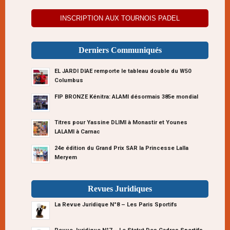
INSCRIPTION AUX TOURNOIS PADEL
Derniers Communiqués
EL JARDI DIAE remporte le tableau double du W50
Columbus
FIP BRONZE Kénitra: ALAMI désormais 385e mondial
Titres pour Yassine DLIMI à Monastir et Younes
LALAMI à Carnac
24e édition du Grand Prix SAR la Princesse Lalla
Meryem
Revues Juridiques
La Revue Juridique N°8 – Les Paris Sportifs