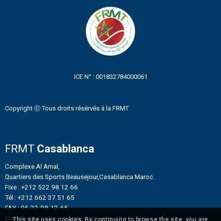
ICE N° : 001832784000061
Copyright ⓒ Tous droits résérvés à la FRMT
FRMT
Casablanca
Complexe Al Amal,
Quartiers des Sports Beausejour,Casablanca Maroc.
Fixe : +212 522 98 12 66
Tél : +212 662 37 51 65
FAX : 05-22-98-12-65
Mail : frmtennisinfo@gmail.com
This site uses cookies. By continuing to browse the site, you are