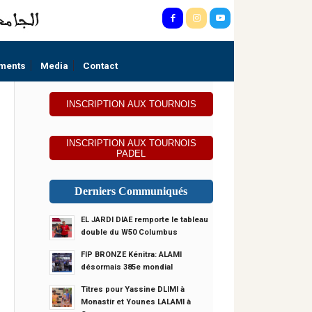
ments
Media
Contact
INSCRIPTION AUX TOURNOIS
INSCRIPTION AUX TOURNOIS
PADEL
Derniers Communiqués
EL JARDI DIAE remporte le tableau
double du W50 Columbus
FIP BRONZE Kénitra: ALAMI
désormais 385e mondial
Titres pour Yassine DLIMI à
Monastir et Younes LALAMI à