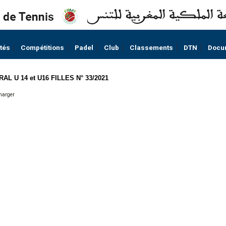
ités
Compétitions
Padel
Club
Classements
DTN
Docu
U 14 et U16 FILLES N° 33/2021
harger