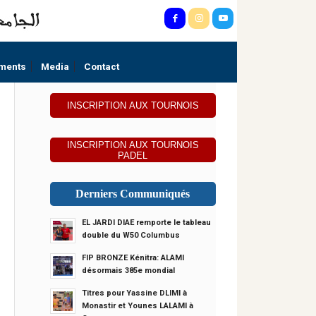
ments
Media
Contact
INSCRIPTION AUX TOURNOIS
INSCRIPTION AUX TOURNOIS
PADEL
Derniers Communiqués
EL JARDI DIAE remporte le tableau
double du W50 Columbus
FIP BRONZE Kénitra: ALAMI
désormais 385e mondial
Titres pour Yassine DLIMI à
Monastir et Younes LALAMI à