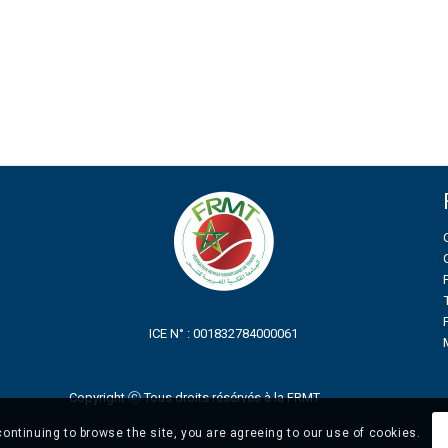
ICE N° : 001832784000061
Copyright ⓒ Tous droits résérvés à la FRMT
continuing to browse the site, you are agreeing to our use of cookies.