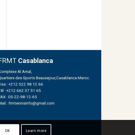
FRMT
Casablanca
Complexe Al Amal,
Quartiers des Sports Beausejour,Casablanca Maroc.
Fixe : +212 522 98 12 66
Tél : +212 662 37 51 65
FAX : 05-22-98-12-65
Mail : frmtennisinfo@gmail.com
OK
Learn more