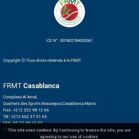
ICE N° : 001832784000061
Copyright ⓒ Tous droits résérvés à la FRMT
FRMT
Casablanca
Complexe Al Amal,
Quartiers des Sports Beausejour,Casablanca Maroc.
Fixe : +212 522 98 12 66
Tél : +212 662 37 51 65
FAX : 05-22-98-12-65
Mail : frmtennisinfo@gmail.com
This site uses cookies. By continuing to browse the site, you are
agreeing to our use of cookies.