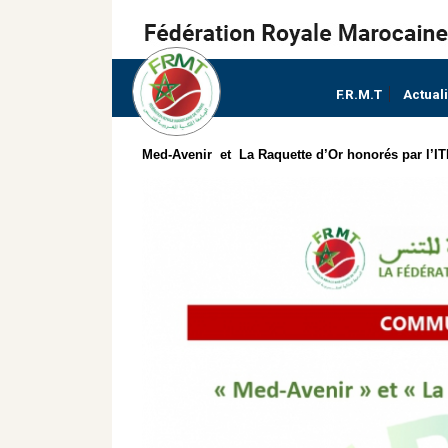
F.R.M.T
Actual
Med-Avenir et La Raquette d’Or honorés par l’I