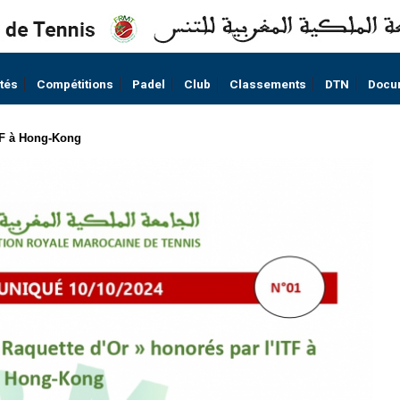
ités
Compétitions
Padel
Club
Classements
DTN
Docu
TF à Hong-Kong