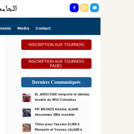
ments
Media
Contact
INSCRIPTION AUX TOURNOIS
INSCRIPTION AUX TOURNOIS
PADEL
Derniers Communiqués
EL JARDI DIAE remporte le tableau
double du W50 Columbus
FIP BRONZE Kénitra: ALAMI
désormais 385e mondial
Titres pour Yassine DLIMI à
Monastir et Younes LALAMI à