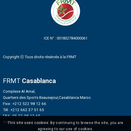
ICE N° : 001832784000061
Copyright ⓒ Tous droits résérvés à la FRMT
FRMT
Casablanca
Complexe Al Amal,
Quartiers des Sports Beausejour,Casablanca Maroc.
Fixe : +212 522 98 12 66
Tél : +212 662 37 51 65
FAX : 05-22-98-12-65
Mail : frmtennisinfo@gmail.com
This site uses cookies. By continuing to browse the site, you are
agreeing to our use of cookies.