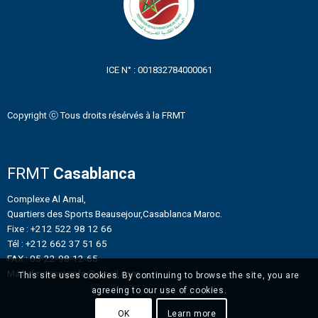
ICE N° : 001832784000061
Copyright ⓒ Tous droits résérvés à la FRMT
FRMT
Casablanca
Complexe Al Amal,
Quartiers des Sports Beausejour,Casablanca Maroc.
Fixe : +212 522 98 12 66
Tél : +212 662 37 51 65
FAX : 05-22-98-12-65
Mail : frmtennisinfo@gmail.com
This site uses cookies. By continuing to browse the site, you are
agreeing to our use of cookies.
OK
Learn more