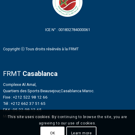
ICE N° : 001832784000061
Copyright ⓒ Tous droits résérvés à la FRMT
FRMT
Casablanca
Complexe Al Amal,
Quartiers des Sports Beausejour,Casablanca Maroc.
Fixe : +212 522 98 12 66
Tél : +212 662 37 51 65
FAX : 05-22-98-12-65
Mail : frmtennisinfo@gmail.com
This site uses cookies. By continuing to browse the site, you are
agreeing to our use of cookies.
OK
Learn more