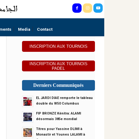
ments
Media
Contact
INSCRIPTION AUX TOURNOIS
INSCRIPTION AUX TOURNOIS
PADEL
Derniers Communiqués
EL JARDI DIAE remporte le tableau
double du W50 Columbus
FIP BRONZE Kénitra: ALAMI
désormais 385e mondial
Titres pour Yassine DLIMI à
Monastir et Younes LALAMI à