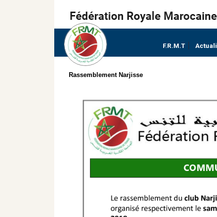
F.R.M.T
Actual
Rassemblement Narjisse