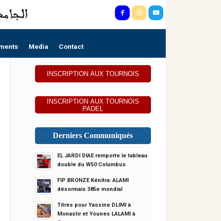
ments
Media
Contact
INSCRIPTION AUX TOURNOIS
INSCRIPTION AUX TOURNOIS
PADEL
Derniers Communiqués
EL JARDI DIAE remporte le tableau
double du W50 Columbus
FIP BRONZE Kénitra: ALAMI
désormais 385e mondial
Titres pour Yassine DLIMI à
Monastir et Younes LALAMI à