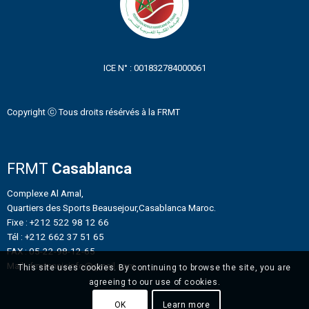
ICE N° : 001832784000061
Copyright ⓒ Tous droits résérvés à la FRMT
FRMT
Casablanca
Complexe Al Amal,
Quartiers des Sports Beausejour,Casablanca Maroc.
Fixe : +212 522 98 12 66
Tél : +212 662 37 51 65
FAX : 05-22-98-12-65
Mail : frmtennisinfo@gmail.com
This site uses cookies. By continuing to browse the site, you are
agreeing to our use of cookies.
OK
Learn more